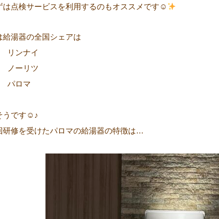
ずは点検サービスを利用するのもオススメです☺
は給湯器の全国シェアは
位 リンナイ
位 ノーリツ
位 パロマ
そうです☺♪
回研修を受けたパロマの給湯器の特徴は…