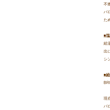
不
パ
た
■
給
出
シ
■
B
現
パ