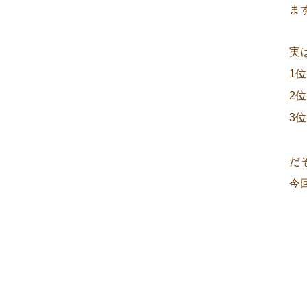
ま
実
1
2
3
だ
今