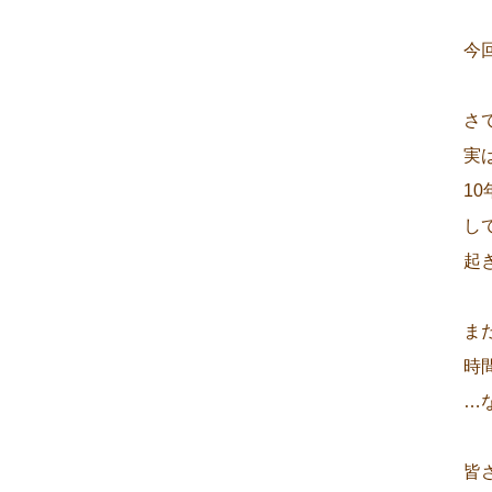
今
さ
実
1
し
起
ま
時
…
皆