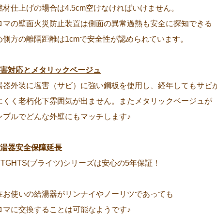
燃材仕上げの場合は4.5cm空けなければいけません。
ロマの壁面火災防止装置は側面の異常過熱も安全に探知できる
め側方の離隔距離は1cmで安全性が認められています。
塩害対応とメタリックベージュ
湯器外装に塩害（サビ）に強い鋼板を使用し、経年してもサビ
にくく老朽化下雰囲気が出ません。またメタリックベージュが
ンプルでどんな外壁にもマッチします♪
給湯器安全保障延長
RITGHTS(ブライツ)シリーズは安心の5年保証！
在お使いの給湯器がリンナイやノーリツであっても
ロマに交換することは可能なようです♪