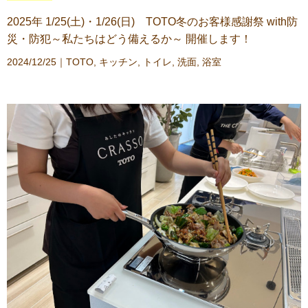
2025年 1/25(土)・1/26(日) TOTO冬のお客様感謝祭 with防
災・防犯～私たちはどう備えるか～ 開催します！
2024/12/25｜
TOTO
,
キッチン
,
トイレ
,
洗面
,
浴室