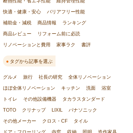
断熱性能・省エネ性能
維持管理性能
快適・健康・安心
バリアフリー性能
補助金・減税
商品情報
ランキング
商品レビュー
リフォーム前に必読
リノベーションと費用
家事ラク
書評
タグから記事を選ぶ
グルメ
旅行
社長の研究
全体リノベーション
ほぼ全体リノベーション
キッチン
洗面
浴室
トイレ
その他設備機器
タカラスタンダード
TOTO
クリナップ
LIXIL
パナソニック
その他メーカー
クロス・CF
タイル
ドア・フローリング
内窓
収納
照明
造作家具