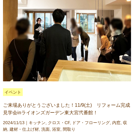
イベント
ご来場ありがとうございました！11/9(土) リフォーム完成
見学会inライオンズガーデン東大宮弐番館！
2024/11/13｜
キッチン
,
クロス・CF
,
ドア・フローリング
,
内窓
,
収
納
,
建材・仕上げ材
,
洗面
,
浴室
,
間取り