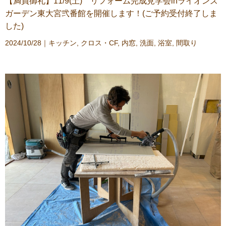
【満員御礼】11/9(土) リフォーム完成見学会inライオンズ
ガーデン東大宮弐番館を開催します！(ご予約受付終了しま
した)
2024/10/28｜
キッチン
,
クロス・CF
,
内窓
,
洗面
,
浴室
,
間取り